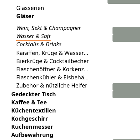
Glasserien
Gläser
Wein, Sekt & Champagner
Wasser & Saft
Cocktails & Drinks
Karaffen, Krüge & Wasserfl
aschen
Bierkrüge & Cocktailbecher
Flaschenöffner & Korkenzie
her
Flaschenkühler & Eisbehält
er
Zubehör & nützliche Helfer
Gedeckter Tisch
Kaffee & Tee
Küchentextilien
Kochgeschirr
Küchenmesser
Aufbewahrung