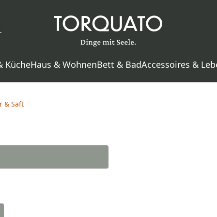
& Küche
Haus & Wohnen
Bett & Bad
Accessoires & Leb
 & Saft