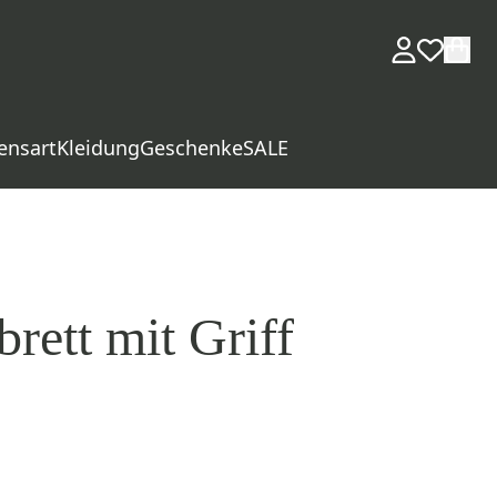
ensart
Kleidung
Geschenke
SALE
rett mit Griff
d