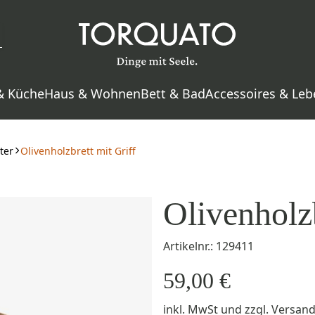
& Küche
Haus & Wohnen
Bett & Bad
Accessoires & Leb
ter
Olivenholzbrett mit Griff
Olivenholzb
Artikelnr.: 129411
59,00 €
inkl. MwSt
und zzgl.
Versan