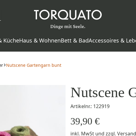
& Küche
Haus & Wohnen
Bett & Bad
Accessoires & Leb
er
Nutscene Gartengarn bunt
Nutscene G
Artikelnr.: 122919
39,90 €
inkl. MwSt
und zzgl.
Versan