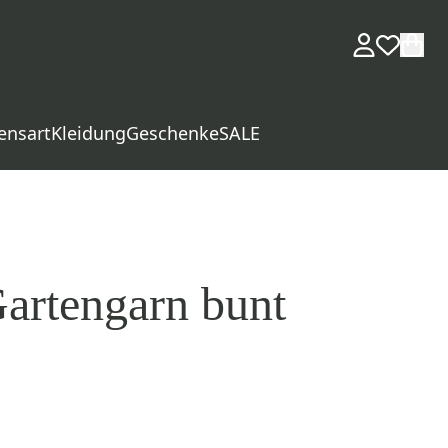
ensart
Kleidung
Geschenke
SALE
artengarn bunt
d