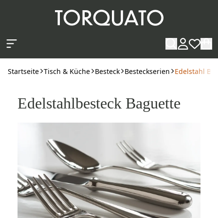
Zum Hauptinhalt springen
Startseite
Tisch & Küche
Besteck
Besteckserien
Edelstahl Be
Edelstahlbesteck Baguette