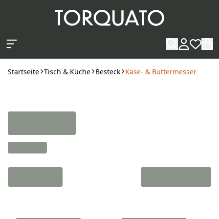
Zum Hauptinhalt springen
Startseite
Tisch & Küche
Besteck
Käse- & Buttermesser