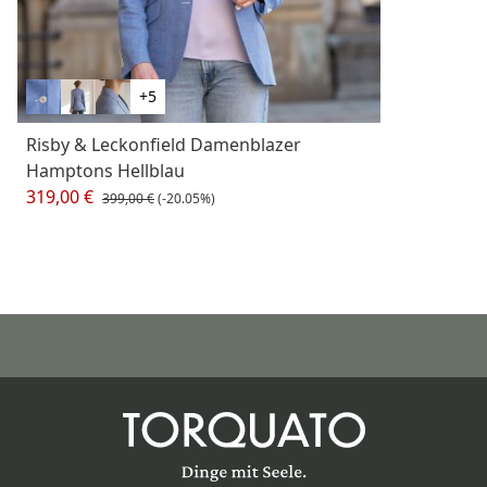
+5
Risby & Leckonfield Damenblazer
Hamptons Hellblau
319,00 €
399,00 €
(-20.05%)