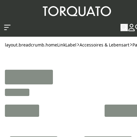
layout.skipToContent
layout.breadcrumb.homeLinkLabel
Accessoires & Lebensart
Pa