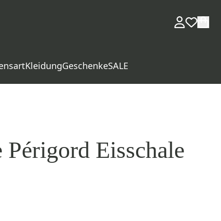
ensart
Kleidung
Geschenke
SALE
 Périgord Eisschale