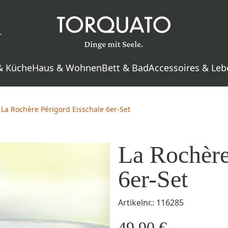
& Küche
Haus & Wohnen
Bett & Bad
Accessoires & Leb
La Rochère Périgord Eisschale 6er-Set
La Rochère
6er-Set
Artikelnr.: 116285
49,90 €