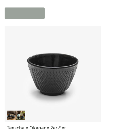
Teeschale Okagane 2er-Set