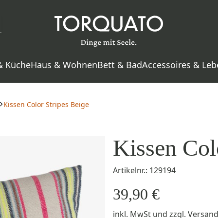
& Küche
Haus & Wohnen
Bett & Bad
Accessoires & Leb
Kissen Color Stripes Beige
Kissen Col
Artikelnr.: 129194
39,90 €
inkl. MwSt
und zzgl.
Versan