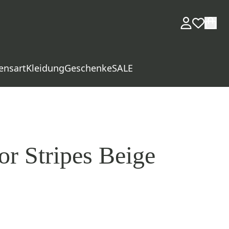
ensart
Kleidung
Geschenke
SALE
or Stripes Beige
d