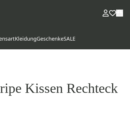
ensart
Kleidung
Geschenke
SALE
tripe Kissen Rechteck
d