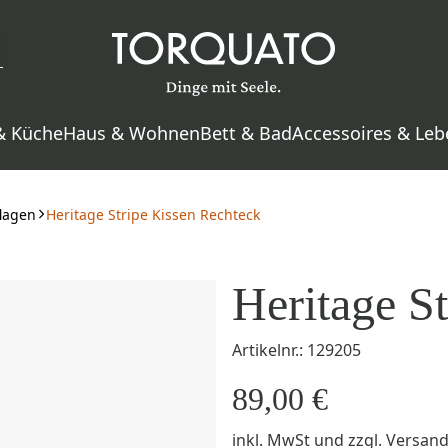
& Küche
Haus & Wohnen
Bett & Bad
Accessoires & Leb
flagen
Heritage Stripe Kissen Rechteck
Heritage S
Artikelnr.: 129205
89,00 €
inkl. MwSt
und zzgl.
Versan