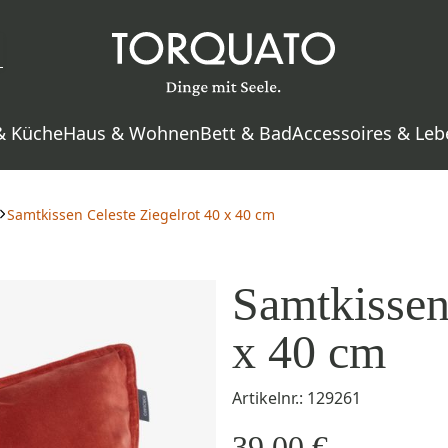
& Küche
Haus & Wohnen
Bett & Bad
Accessoires & Leb
Samtkissen Celeste Ziegelrot 40 x 40 cm
Samtkissen
x 40 cm
Artikelnr.: 129261
39,00 €