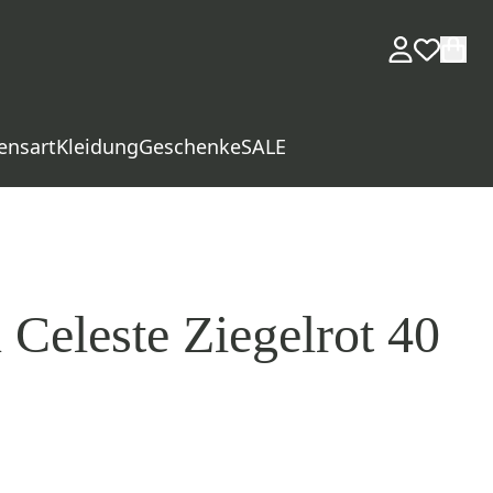
ensart
Kleidung
Geschenke
SALE
 Celeste Ziegelrot 40