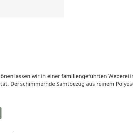
nen lassen wir in einer familiengeführten Weberei im
lität. Der schimmernde Samtbezug aus reinem Polyest