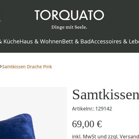
& Küche
Haus & Wohnen
Bett & Bad
Accessoires & Leb
Samtkissen Drache Pink
Samtkissen
Artikelnr.: 129142
69,00 €
inkl. MwSt
und zzgl.
Versan