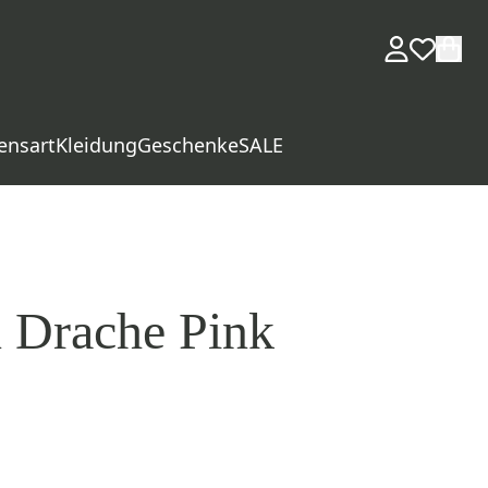
ensart
Kleidung
Geschenke
SALE
 Drache Pink
d