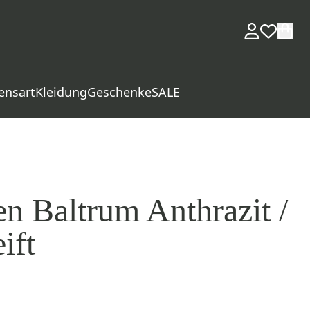
ensart
Kleidung
Geschenke
SALE
en Baltrum Anthrazit /
ift