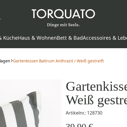
& Küche
Haus & Wohnen
Bett & Bad
Accessoires & Leb
flagen
Gartenkissen Baltrum Anthrazit / Weiß gestreift
Gartenkiss
Weiß gestre
Artikelnr.: 128730
39,90 €