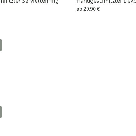
nitzter Serviettenring
Handgeschnitzter Dek
ab
29,90 €