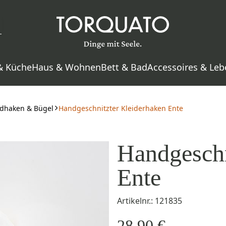
& Küche
Haus & Wohnen
Bett & Bad
Accessoires & Leb
dhaken & Bügel
Handgeschnitzter Kleiderhaken Ente
Handgeschn
Ente
Artikelnr.: 121835
28,90 €