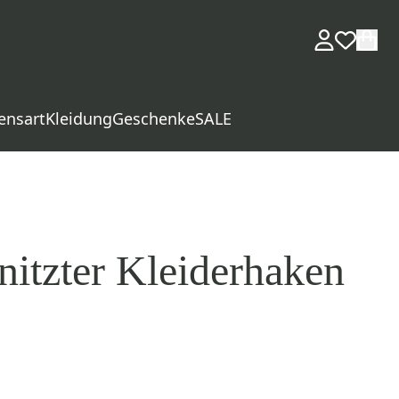
ensart
Kleidung
Geschenke
SALE
itzter Kleiderhaken