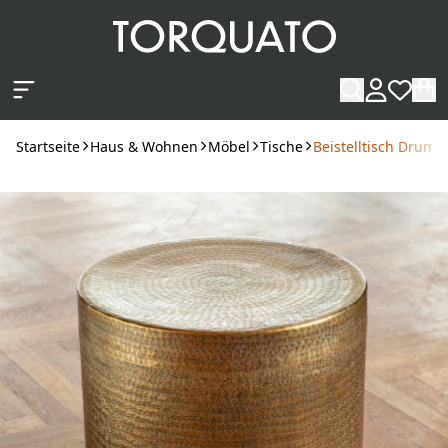
Zum Hauptinhalt springen
Startseite
Haus & Wohnen
Möbel
Tische
Beistelltisch Drum S