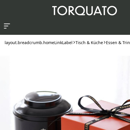
layout.skipToContent
layout.breadcrumb.homeLinkLabel
Tisch & Küche
Essen & Tri