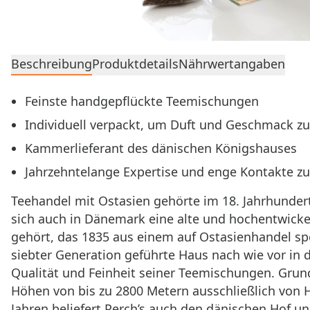
Beschreibung
Produktdetails
Nährwertangaben
Feinste handgepflückte Teemischungen
Individuell verpackt, um Duft und Geschmack zu
Kammerlieferant des dänischen Königshauses
Jahrzehntelange Expertise und enge Kontakte z
Teehandel mit Ostasien gehörte im 18. Jahrhunder
sich auch in Dänemark eine alte und hochentwicke
gehört, das 1835 aus einem auf Ostasienhandel spe
siebter Generation geführte Haus nach wie vor in
Qualität und Feinheit seiner Teemischungen. Grund
Höhen von bis zu 2800 Metern ausschließlich von 
Jahren beliefert Perch’s auch den dänischen Hof 