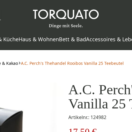
& Küche
Haus & Wohnen
Bett & Bad
Accessoires & Leb
e & Kakao
A.C. Perch's Thehandel Rooibos Vanilla 25 Teebeutel
A.C. Perch
Vanilla 25 
Artikelnr.: 124982
17,50 €