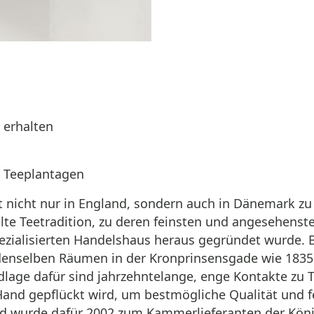
 erhalten
u Teeplantagen
t nicht nur in England, sondern auch in Dänemark zu
lte Teetradition, zu deren feinsten und angesehenst
zialisierten Handelshaus heraus gegründet wurde. Be
 denselben Räumen in der Kronprinsensgade wie 1835
lage dafür sind jahrzehntelange, enge Kontakte zu T
Hand gepflückt wird, um bestmögliche Qualität und f
und wurde dafür 2002 zum Kammerlieferanten der Köni