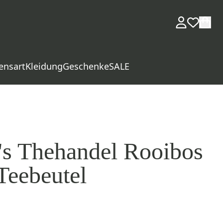
ensart
Kleidung
Geschenke
SALE
's Thehandel Rooibos
Teebeutel