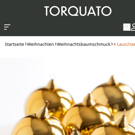
Zum Hauptinhalt springen
Startseite
Weihnachten
Weihnachtsbaumschmuck
4 Lauscha