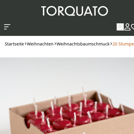
Zum Hauptinhalt springen
Startseite
Weihnachten
Weihnachtsbaumschmuck
20 Stumpe