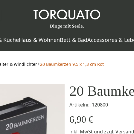
& Küche
Haus & Wohnen
Bett & Bad
Accessoires & Leb
lter & Windlichter
20 Baumkerzen 9,5 x 1,3 cm Rot
20 Baumker
Artikelnr.: 120800
6,90 €
inkl. MwSt
und zzgl.
Versan