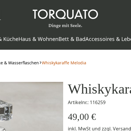
& Küche
Haus & Wohnen
Bett & Bad
Accessoires & Leb
ge & Wasserflaschen
Whiskykaraffe Melodia
Whiskykar
Artikelnr.: 116259
49,00 €
inkl. MwSt
und zzgl.
Versan