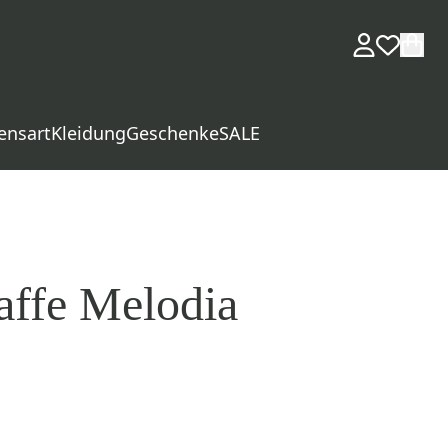
ensart
Kleidung
Geschenke
SALE
affe Melodia
d