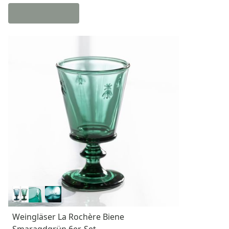
Weingläser La Rochère Biene
Smaragdgrün 6er-Set