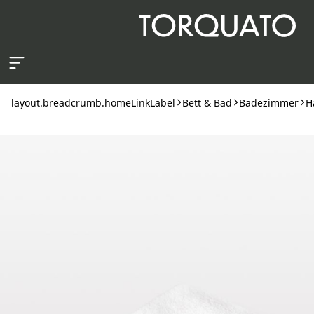
layout.skipToContent
layout.breadcrumb.homeLinkLabel
Bett & Bad
Badezimmer
H