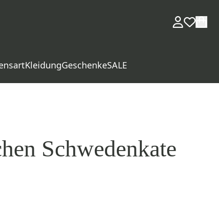
ensart
Kleidung
Geschenke
SALE
chen Schwedenkate
d