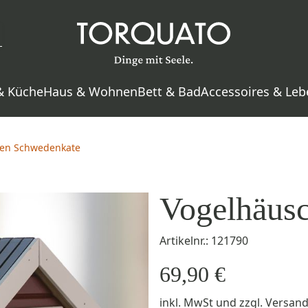
& Küche
Haus & Wohnen
Bett & Bad
Accessoires & Leb
en Schwedenkate
Vogelhäus
Artikelnr.: 121790
69,90 €
inkl. MwSt
und zzgl.
Versan