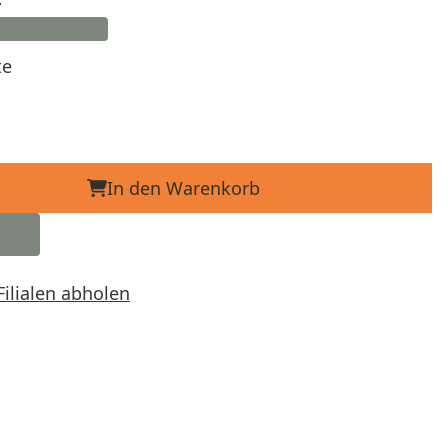
te
In den Warenkorb
Filialen abholen