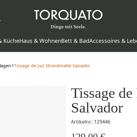
& Küche
Haus & Wohnen
Bett & Bad
Accessoires & Leb
flagen
Tissage de Luz Strandmatte Salvador
Tissage de
Salvador
Artikelnr.: 129446
129,00 €