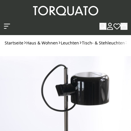
Zum Hauptinhalt springen
Startseite
Haus & Wohnen
Leuchten
Tisch- & Stehleuchten
T