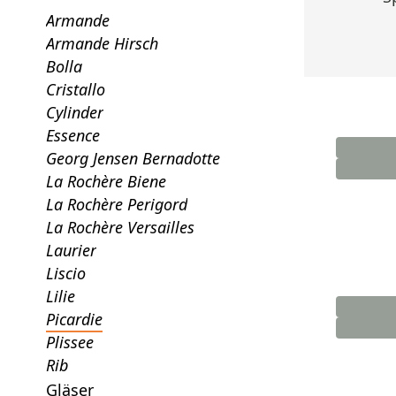
Armande
Armande Hirsch
Bolla
Cristallo
Cylinder
Essence
Georg Jensen Bernadotte
La Rochère Biene
La Rochère Perigord
La Rochère Versailles
Laurier
Liscio
Lilie
Picardie
Plissee
Rib
Gläser