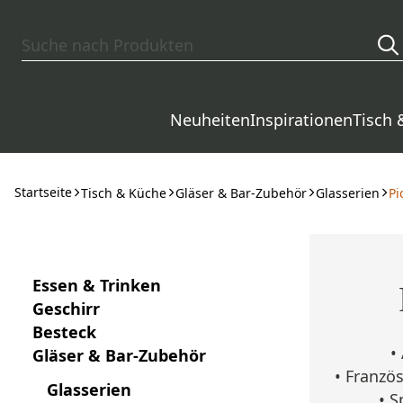
Zum Hauptinhalt springen
Neuheiten
Inspirationen
Tisch 
Startseite
Tisch & Küche
Gläser & Bar-Zubehör
Glasserien
Pi
Essen & Trinken
Geschirr
Besteck
•
Gläser & Bar-Zubehör
• Franzö
Glasserien
• 