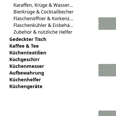
Karaffen, Krüge & Wasserfl
aschen
Bierkrüge & Cocktailbecher
Flaschenöffner & Korkenzie
her
Flaschenkühler & Eisbehält
er
Zubehör & nützliche Helfer
Gedeckter Tisch
Kaffee & Tee
Küchentextilien
Kochgeschirr
Küchenmesser
Aufbewahrung
Küchenhelfer
Küchengeräte