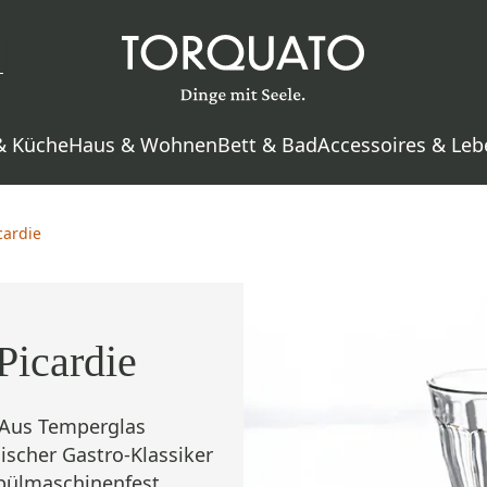
& Küche
Haus & Wohnen
Bett & Bad
Accessoires & Leb
cardie
Picardie
 Aus Temperglas
sischer Gastro-Klassiker
Spülmaschinenfest