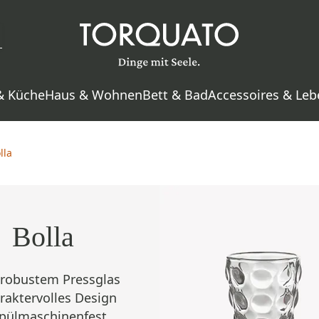
& Küche
Haus & Wohnen
Bett & Bad
Accessoires & Leb
lla
Bolla
 robustem Pressglas
raktervolles Design
pülmaschinenfest