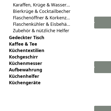
Karaffen, Krüge & Wasserfl
aschen
Bierkrüge & Cocktailbecher
Flaschenöffner & Korkenzie
her
Flaschenkühler & Eisbehält
er
Zubehör & nützliche Helfer
Gedeckter Tisch
Kaffee & Tee
Küchentextilien
Kochgeschirr
Küchenmesser
Aufbewahrung
Küchenhelfer
Küchengeräte