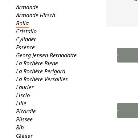
Armande
Armande Hirsch
Bolla
Cristallo
Cylinder
Essence
Georg Jensen Bernadotte
La Rochère Biene
La Rochère Perigord
La Rochère Versailles
Laurier
Liscio
Lilie
Picardie
Plissee
Rib
Gläser