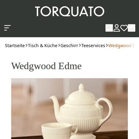
Zum Hauptinhalt springen
Startseite
Tisch & Küche
Geschirr
Teeservices
Wedgwood Ed
Wedgwood Edme