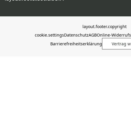
layout.footer.copyright
cookie.settings
Datenschutz
AGB
Online-Widerruf
Barrierefreiheitserklärung
Vertrag w