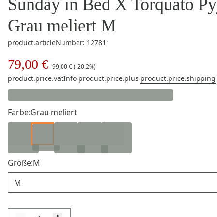
Sunday in Bed X Torquato Py
Grau meliert M
product.articleNumber: 127811
79,00 €
99,00 €
(-20.2%)
product.price.vatInfo
product.price.plus
product.price.shipping
Farbe:
Grau meliert
Größe:
M
Größe