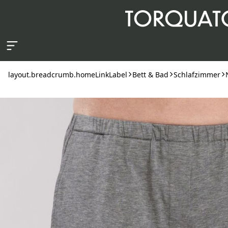
layout.skipToContent
layout.breadcrumb.homeLinkLabel
Bett & Bad
Schlafzimmer