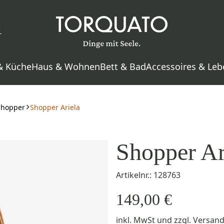
& Küche
Haus & Wohnen
Bett & Bad
Accessoires & Leb
Shopper
Shopper Ariela
Shopper Ar
Artikelnr.: 128763
149,00 €
inkl. MwSt
und zzgl.
Versan