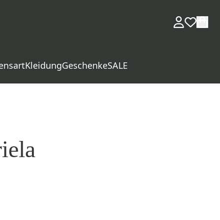
ensart
Kleidung
Geschenke
SALE
iela
d