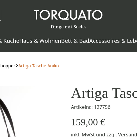
& Küche
Haus & Wohnen
Bett & Bad
Accessoires & Leb
Shopper
Artiga Tasche Aniko
Artiga Tas
Artikelnr.: 127756
159,00 €
inkl. MwSt
und zzgl.
Versan