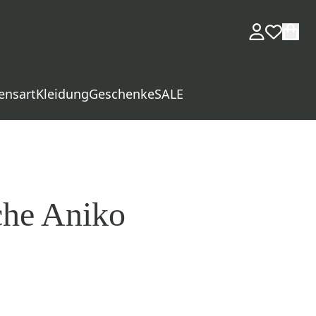
ensart
Kleidung
Geschenke
SALE
che Aniko
d