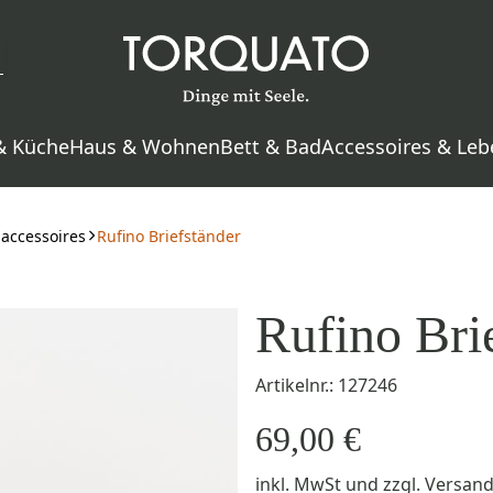
& Küche
Haus & Wohnen
Bett & Bad
Accessoires & Leb
haccessoires
Rufino Briefständer
Rufino Bri
Artikelnr.: 127246
69,00 €
inkl. MwSt
und zzgl.
Versan