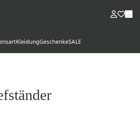
ensart
Kleidung
Geschenke
SALE
efständer
d