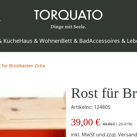
& Küche
Haus & Wohnen
Bett & Bad
Accessoires & Leb
 für Brostkasten Zirbe
Rost für Br
Artikelnr.: 124805
39,00 €
49,00 €
(-20.41%)
inkl. MwSt
und zzgl.
Versan