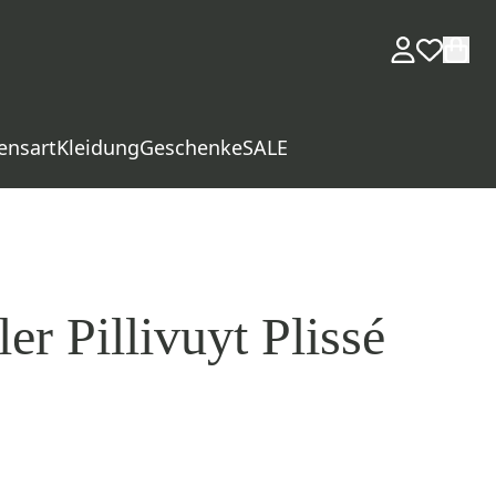
ensart
Kleidung
Geschenke
SALE
ler Pillivuyt Plissé
d