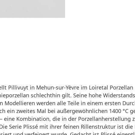
tellt Pillivuyt in Mehun-sur-Yèvre im Loiretal Porzell
eporzellan schlechthin gilt. Seine hohe Widerstandsf
 Modellieren werden alle Teile in einem ersten Dur
ich ein zweites Mal bei außergewöhnlichen 1400 °C g
ß – eine Kombination, die in der Porzellanherstellun
e Serie Plissé mit ihrer feinen Rillenstruktur ist die
iert und verfeinert wurde. Gedacht ist Plissé eigen