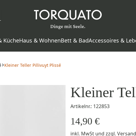
& Küche
Haus & Wohnen
Bett & Bad
Accessoires & Leb
é
Kleiner Teller Pillivuyt Plissé
Kleiner Tel
Artikelnr.: 122853
14,90 €
inkl. MwSt
und zzgl.
Versan