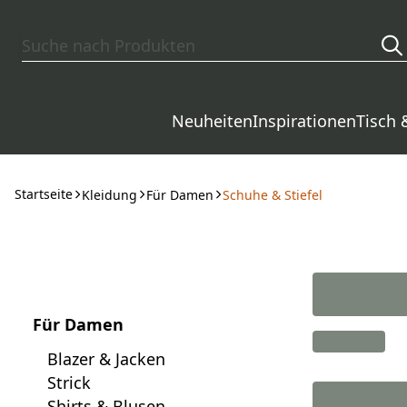
Zum Hauptinhalt springen
Neuheiten
Inspirationen
Tisch 
Startseite
Kleidung
Für Damen
Schuhe & Stiefel
Für Damen
Blazer & Jacken
Strick
Shirts & Blusen