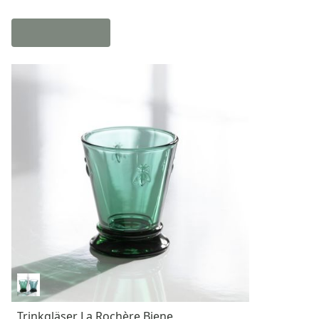
Trinkgläser La Rochère Biene