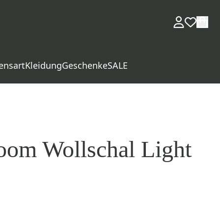
ensart
Kleidung
Geschenke
SALE
oom Wollschal Light