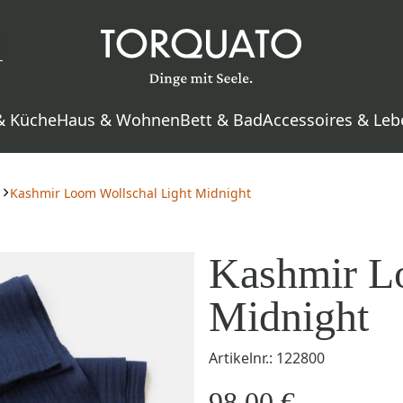
& Küche
Haus & Wohnen
Bett & Bad
Accessoires & Leb
s
Kashmir Loom Wollschal Light Midnight
Kashmir L
Midnight
Artikelnr.: 122800
98,00 €