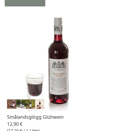
Smålandsglögg Glühwein
12,90 €
(17,20 € / 1 Liter)