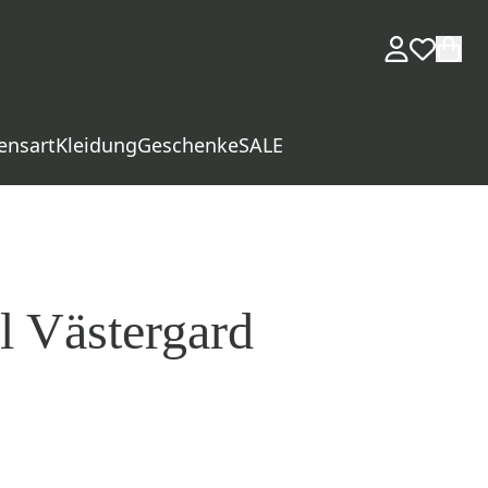
ensart
Kleidung
Geschenke
SALE
 Västergard
d