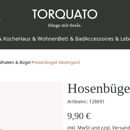
& Küche
Haus & Wohnen
Bett & Bad
Accessoires & Leb
dhaken & Bügel
Hosenbügel Västergard
Hosenbügel
Artikelnr.: 128691
9,90 €
inkl. MwSt
und zzgl.
Versan