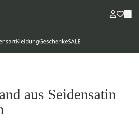
ensart
Kleidung
Geschenke
SALE
nd aus Seidensatin
n