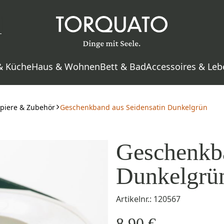
& Küche
Haus & Wohnen
Bett & Bad
Accessoires & Leb
piere & Zubehör
Geschenkband aus Seidensatin Dunkelgrün
Geschenkba
Dunkelgrü
Artikelnr.: 120567
8,90 €