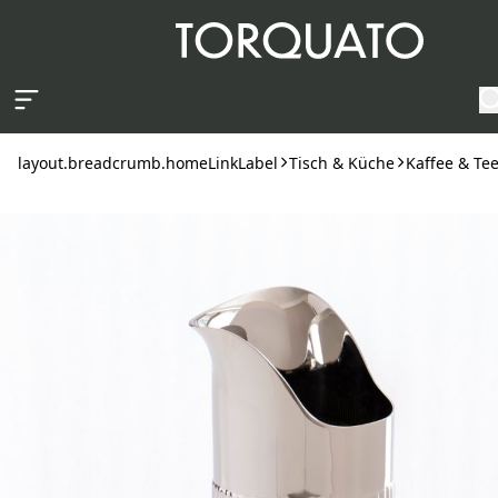
layout.skipToContent
layout.breadcrumb.homeLinkLabel
Tisch & Küche
Kaffee & Te