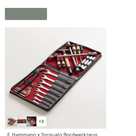
+3
F. Hammann x Torquato Bordwerkzeug