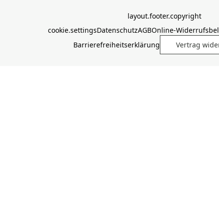
layout.footer.copyright
cookie.settings
Datenschutz
AGB
Online-Widerrufsbe
Barrierefreiheitserklärung
Vertrag wide