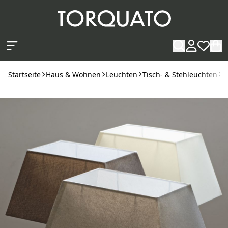
Zum Hauptinhalt springen
Startseite
Haus & Wohnen
Leuchten
Tisch- & Stehleuchten
C