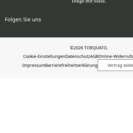
Folgen Sie uns
©2026 TORQUATO.
Cookie-Einstellungen
Datenschutz
AGB
Online-Widerruf
Impressum
Barrierefreiheitserklärung
Vertrag wide