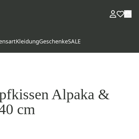
ensart
Kleidung
Geschenke
SALE
pfkissen Alpaka &
 40 cm