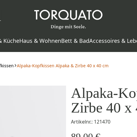
& Küche
Haus & Wohnen
Bett & Bad
Accessoires & Leb
fkissen
Alpaka-Kopfkissen Alpaka & Zirbe 40 x 40 cm
Alpaka-Ko
Zirbe 40 x
Artikelnr.: 121470
89,00 €