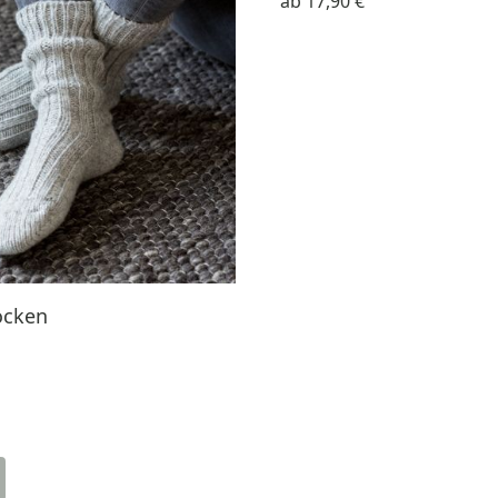
ab
17,90 €
ocken