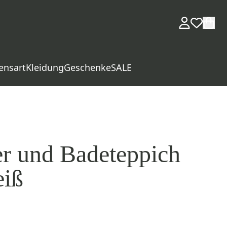
ensart
Kleidung
Geschenke
SALE
er und Badeteppich
iß