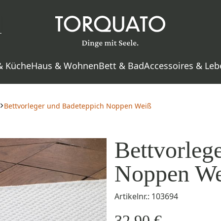
& Küche
Haus & Wohnen
Bett & Bad
Accessoires & Leb
Bettvorleger und Badeteppich Noppen Weiß
Bettvorleg
Noppen We
Artikelnr.: 103694
32,90 €