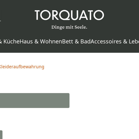
& Küche
Haus & Wohnen
Bett & Bad
Accessoires & Leb
Kleideraufbewahrung