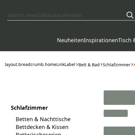
layout.skipToContent
Neuheiten
Inspirationen
Tisch 
layout.breadcrumb.homeLinkLabel
Bett & Bad
Schlafzimmer
Schlafzimmer
Betten & Nachttische
Bettdecken & Kissen
Bettwäscheserien