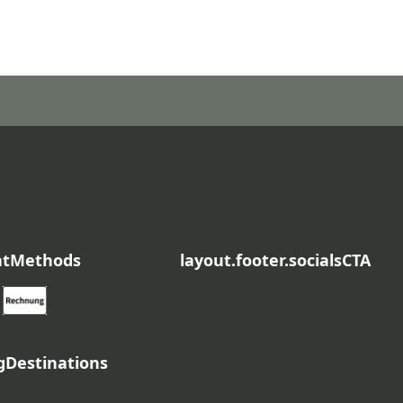
ntMethods
layout.footer.socialsCTA
ngDestinations